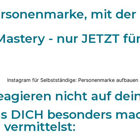
ersonenmarke, mit der
astery - nur JETZT für 
eagieren nicht auf dein
as DICH besonders ma
 vermittelst: